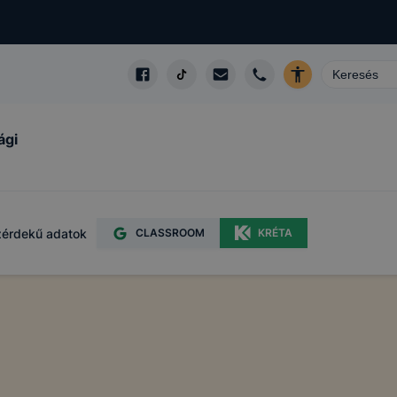
ági
érdekű adatok
CLASSROOM
KRÉTA