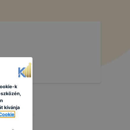
cookie-k
eszközén,
an
t kívánja
Cookie