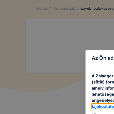
/
/
Főoldal
Tanulóinknak
Egyéb foglalkozáso
Az Ön ad
A Zalaeger
(sütik) fo
amely info
lehetősége 
engedélyez
tájékoztat