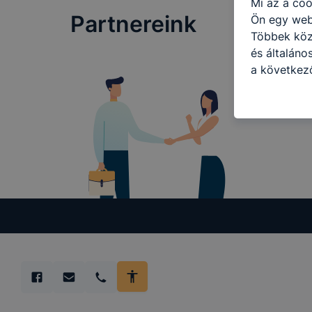
Mi az a coo
Partnereink
Ön egy web
Többek közö
és általáno
a következő
használja Ö
látogatja, 
még jobb fe
fejlesztése
Minden mode
legtöbb bö
ezek általá
célja honl
lehetővé té
előfordulha
teljes körű
böngészőjé