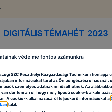
k
DIGITÁLIS TÉMAHÉT 2023
DIGITÁLIS TÉMAHÉT 2024
atainak védelme fontos számunkra
szegi SZC Keszthelyi Közgazdasági Technikum honlapja 
rmájában információkat tárol az Ön böngészésre használt 
rmációk személyes adatnak minősülhetnek. Az alábbiakb
van dönteni arról, hogy mely típusú cookie-k alkalmazásá
ni. A cookie-k alkalmazásáról teljeskörű információkat a
óban
talál.