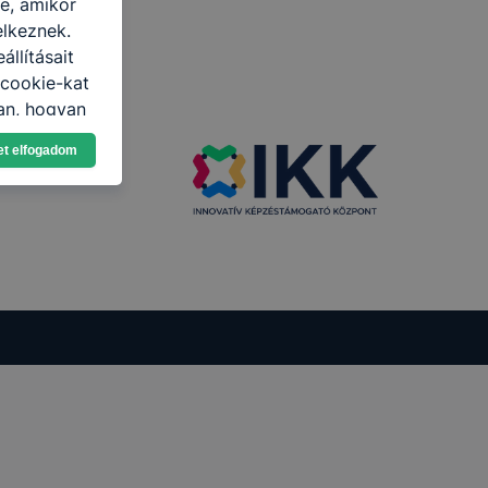
re, amikor
elkeznek.
llításait
 cookie-kat
ban, hogyan
zeit
et elfogadom
ítsunk Önnek
lap
-kat?
ztatását. A
kie-kat, de
ookie-k
 vagy
ése által
kcióinak
ödni