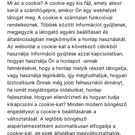
Mi az a cookie? A cookie egy kis fájl, amely akkor
kerül a számítógépre, amikor Ön egy webhelyet
látogat meg. A cookie-k számtalan funkcióval
rendelkeznek. Többek között információt gyűjtenek,
megjegyzik a látogató egyéni beállításait és
általánosságban megkönnyítik a honlap használatát.
Az weboldal a cookie-kat a következő célokból
használja: információ gyűjtése azzal kapcsolatban,
hogyan használja Ön a honlapot -annak
felmérésével, hogy a honlap melyik részeit látogatja,
vagy használja leginkább, így megtudhatjuk, hogyan
biztosítsunk Önnek még jobb felhasználói élményt,
ha ismét meglátogatja oldalunkat, honlap
fejlesztése. Hogyan ellenőrizheti és hogyan tudja
kikapcsolni a cookie-kat? Minden modern böngésző
engedélyezi a cookie-k beállításának a
változtatását. A legtöbb böngésző
alapértelmezettként automatikusan elfogadja a
cookie-kat, de ezek általában megváltoztathatók.