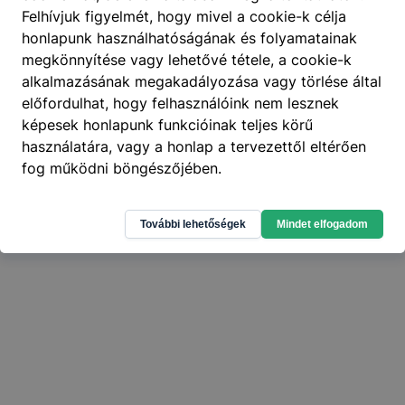
Felhívjuk figyelmét, hogy mivel a cookie-k célja
honlapunk használhatóságának és folyamatainak
404
megkönnyítése vagy lehetővé tétele, a cookie-k
A keresett oldal nem található
.
alkalmazásának megakadályozása vagy törlése által
előfordulhat, hogy felhasználóink nem lesznek
képesek honlapunk funkcióinak teljes körű
használatára, vagy a honlap a tervezettől eltérően
fog működni böngészőjében.
További lehetőségek
Mindet elfogadom