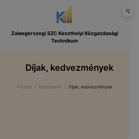
Zalaegerszegi SZC Keszthelyi Közgazdasági
Technikum
Díjak, kedvezmények
/
/
Főoldal
Képzéseink
Díjak, kedvezmények