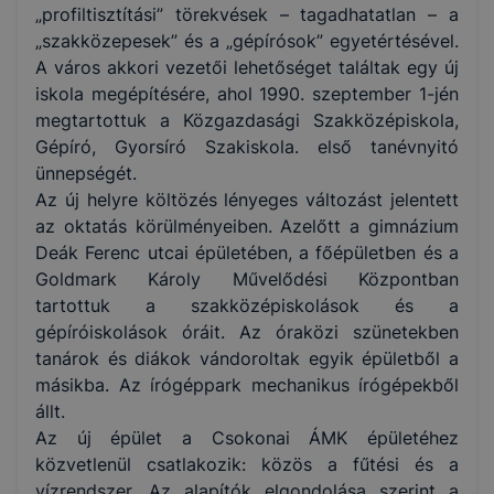
„profiltisztítási” törekvések – tagadhatatlan – a
„szakközepesek” és a „gépírósok” egyetértésével.
A város akkori vezetői lehetőséget találtak egy új
iskola megépítésére, ahol 1990. szeptember 1-jén
megtartottuk a Közgazdasági Szakközépiskola,
Gépíró, Gyorsíró Szakiskola. első tanévnyitó
ünnepségét.
Az új helyre költözés lényeges változást jelentett
az oktatás körülményeiben. Azelőtt a gimnázium
Deák Ferenc utcai épületében, a főépületben és a
Goldmark Károly Művelődési Központban
tartottuk a szakközépiskolások és a
gépíróiskolások óráit. Az óraközi szünetekben
tanárok és diákok vándoroltak egyik épületből a
másikba. Az írógéppark mechanikus írógépekből
állt.
Az új épület a Csokonai ÁMK épületéhez
közvetlenül csatlakozik: közös a fűtési és a
vízrendszer. Az alapítók elgondolása szerint a