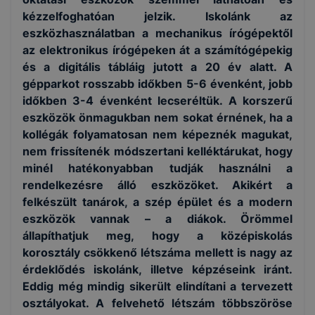
kézzelfoghatóan jelzik. Iskolánk az
eszközhasználatban a mechanikus írógépektől
az elektronikus írógépeken át a számítógépekig
és a digitális tábláig jutott a 20 év alatt. A
gépparkot rosszabb időkben 5-6 évenként, jobb
időkben 3-4 évenként lecseréltük. A korszerű
eszközök önmagukban nem sokat érnének, ha a
kollégák folyamatosan nem képeznék magukat,
nem frissítenék módszertani kelléktárukat, hogy
minél hatékonyabban tudják használni a
rendelkezésre álló eszközöket. Akikért a
felkészült tanárok, a szép épület és a modern
eszközök vannak – a diákok. Örömmel
állapíthatjuk meg, hogy a középiskolás
korosztály csökkenő létszáma mellett is nagy az
érdeklődés iskolánk, illetve képzéseink iránt.
Eddig még mindig sikerült elindítani a tervezett
osztályokat. A felvehető létszám többszöröse