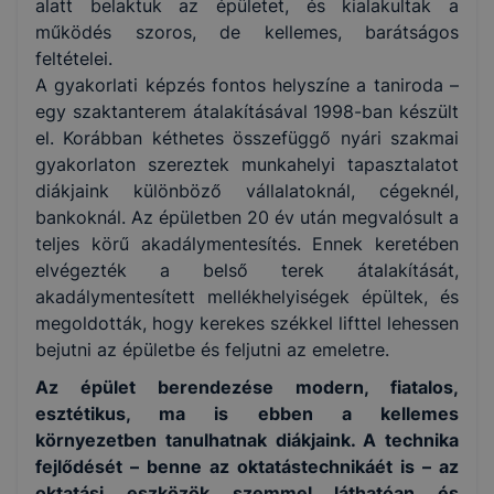
alatt belaktuk az épületet, és kialakultak a
működés szoros, de kellemes, barátságos
feltételei.
A gyakorlati képzés fontos helyszíne a taniroda –
egy szaktanterem átalakításával 1998-ban készült
el. Korábban kéthetes összefüggő nyári szakmai
gyakorlaton szereztek munkahelyi tapasztalatot
diákjaink különböző vállalatoknál, cégeknél,
bankoknál. Az épületben 20 év után megvalósult a
teljes körű akadálymentesítés. Ennek keretében
elvégezték a belső terek átalakítását,
akadálymentesített mellékhelyiségek épültek, és
megoldották, hogy kerekes székkel lifttel lehessen
bejutni az épületbe és feljutni az emeletre.
Az épület berendezése modern, fiatalos,
esztétikus, ma is ebben a kellemes
környezetben tanulhatnak diákjaink. A technika
fejlődését – benne az oktatástechnikáét is – az
oktatási eszközök szemmel láthatóan és