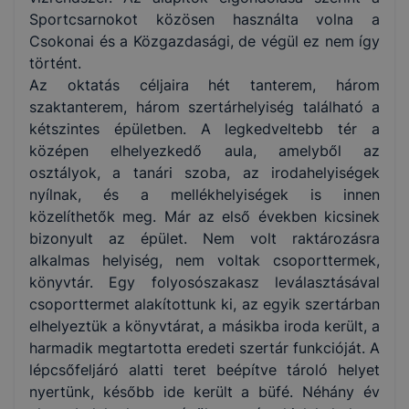
Sportcsarnokot közösen használta volna a
Csokonai és a Közgazdasági, de végül ez nem így
történt.
Az oktatás céljaira hét tanterem, három
szaktanterem, három szertárhelyiség található a
kétszintes épületben. A legkedveltebb tér a
középen elhelyezkedő aula, amelyből az
osztályok, a tanári szoba, az irodahelyiségek
nyílnak, és a mellékhelyiségek is innen
közelíthetők meg. Már az első években kicsinek
bizonyult az épület. Nem volt raktározásra
alkalmas helyiség, nem voltak csoporttermek,
könyvtár. Egy folyosószakasz leválasztásával
csoporttermet alakítottunk ki, az egyik szertárban
elhelyeztük a könyvtárat, a másikba iroda került, a
harmadik megtartotta eredeti szertár funkcióját. A
lépcsőfeljáró alatti teret beépítve tároló helyet
nyertünk, később ide került a büfé. Néhány év