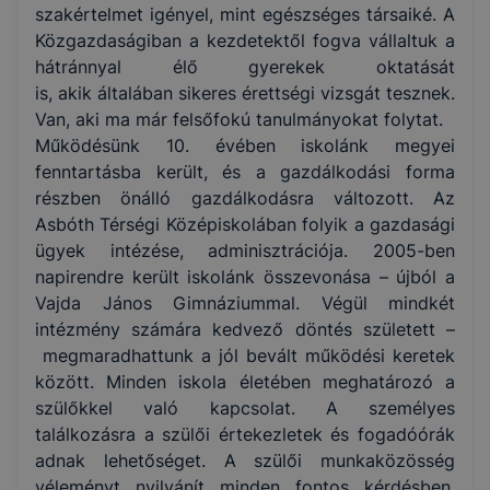
szakértelmet igényel, mint egészséges társaiké. A
Közgazdaságiban a kezdetektől fogva vállaltuk a
hátránnyal élő gyerekek oktatását
is, akik általában sikeres érettségi vizsgát tesznek.
Van, aki ma már felsőfokú tanulmányokat folytat.
Működésünk 10. évében iskolánk megyei
fenntartásba került, és a gazdálkodási forma
részben önálló gazdálkodásra változott. Az
Asbóth Térségi Középiskolában folyik a gazdasági
ügyek intézése, adminisztrációja. 2005-ben
napirendre került iskolánk összevonása – újból a
Vajda János Gimnáziummal. Végül mindkét
intézmény számára kedvező döntés született –
megmaradhattunk a jól bevált működési keretek
között. Minden iskola életében meghatározó a
szülőkkel való kapcsolat. A személyes
találkozásra a szülői értekezletek és fogadóórák
adnak lehetőséget. A szülői munkaközösség
véleményt nyilvánít minden fontos kérdésben,