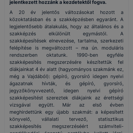
jelentkezett hozzánk a kezdetektől fogva.
A 20 év jelentős változásokat hozott a
közoktatásban és a szakképzésben egyaránt. A
legjelentősebb átalakulás, hogy az általános és a
szakképzés elkülönült egymástól. A
szakképesítések elnevezése, tartalma, szerkezeti
felépítése is megváltozott – ma ún. moduláris
rendszerben oktatunk. 1990-ben egyféle
szakképesítés megszerzésére készítettük fel
diákjainkat 4 év alatt (hagyományos szakmánk ez,
még a Vajdából): gépíró, gyorsíró idegen nyelvi
ágazatnak hívták, és gépíró, gyorsíró,
jegyzőkönyvvezető, idegen nyelvi gépíró
szakképesítést szereztek diákjaink az érettségi
vizsgával együtt. Már az első évben
meghirdettünk egy újabb szakmát: a képesített
könyvelő, vállalati tervező, statisztikus
szakképesítés megszerzéséért számviteli-