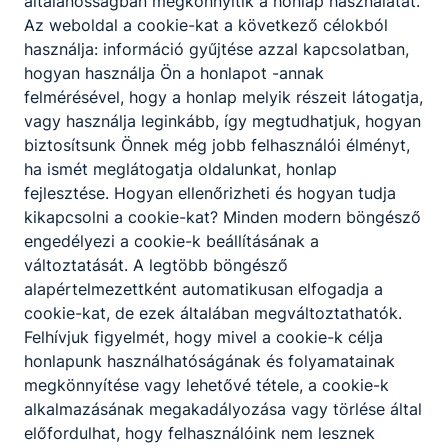
általánosságban megkönnyítik a honlap használatát.
volna kifejezni.
Az weboldal a cookie-kat a következő célokból
A 20 év e téren is hozott változásokat. Az első
használja: információ gyűjtése azzal kapcsolatban,
egyenruha a fehér blúz, fekete szoknya, zöld sál,
hogyan használja Ön a honlapot -annak
a fiúknak sötét öltöny, zöld nyakkendő volt.
felmérésével, hogy a honlap melyik részeit látogatja,
A második, a zöld galléros matrózblúz, nem vált
vagy használja leginkább, így megtudhatjuk, hogyan
be – egyrészt a gallér színe ellen emeltek kifogást
biztosítsunk Önnek még jobb felhasználói élményt,
a diákok, később az anyaga ellen is, így most
ha ismét meglátogatja oldalunkat, honlap
a harmadik egyenruha érvényes: a kék galléros
fejlesztése. Hogyan ellenőrizheti és hogyan tudja
matrózblúz. A diákönkormányzat
kikapcsolni a cookie-kat? Minden modern böngésző
az egyenruhán kívül egyéb kérdésekben is hallatta
engedélyezi a cookie-k beállításának a
hangját. Örültünk ennek, mert
változtatását. A legtöbb böngésző
így valóban közösen alakítottuk ki az iskolai élet
alapértelmezettként automatikusan elfogadja a
formai és tartalmi elemeit, szabályait. A tanórán
cookie-kat, de ezek általában megváltoztathatók.
kívüli foglalkozások közül ki kell emelni
Felhívjuk figyelmét, hogy mivel a cookie-k célja
a színjátszó kört és az ifjúsági klubot, a 90-es
honlapunk használhatóságának és folyamatainak
évek végén önképzőkör is
megkönnyítése vagy lehetővé tétele, a cookie-k
működött. Munkájuk nyomán fotókiállításokat
alkalmazásának megakadályozása vagy törlése által
rendeztünk, iskolaújságot adtunk ki,
előfordulhat, hogy felhasználóink nem lesznek
a Színházi világnap alkalmából pedig a városi