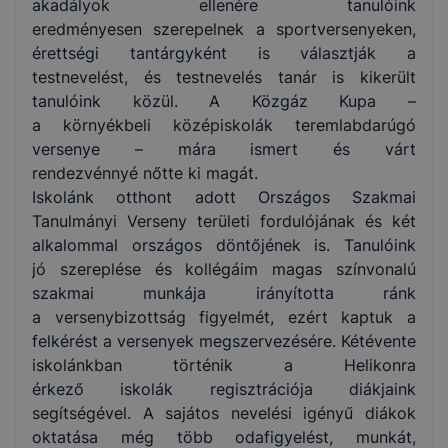
akadályok ellenére tanulóink
eredményesen szerepelnek a sportversenyeken,
érettségi tantárgyként is választják a
testnevelést, és testnevelés tanár is kikerült
tanulóink közül. A Közgáz Kupa –
a környékbeli középiskolák teremlabdarúgó
versenye – mára ismert és várt
rendezvénnyé nőtte ki magát.
Iskolánk otthont adott Országos Szakmai
Tanulmányi Verseny területi fordulójának és két
alkalommal országos döntőjének is. Tanulóink
jó szereplése és kollégáim magas színvonalú
szakmai munkája irányította ránk
a versenybizottság figyelmét, ezért kaptuk a
felkérést a versenyek megszervezésére. Kétévente
iskolánkban történik a Helikonra
érkező iskolák regisztrációja diákjaink
segítségével. A sajátos nevelési igényű diákok
oktatása még több odafigyelést, munkát,