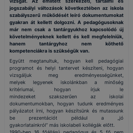
vizsgát. Az említett szerkezeti, tartalmi és
jogszabályi változások következtében az iskola
szabályszerű működését leíró dokumentumokat
gyakran át kellett dolgozni. A pedagógusoknak
már nem csak a tantárgyukhoz kapcsolódó új
követelményeknek kellett és kell megfelelniük,
hanem tantárgyhoz nem köthető
kompetenciákra is szükségük van.
Együtt megtanultuk, hogyan kell pedagógiai
programot és helyi tantervet készíteni, hogyan
vizsgáljuk meg eredményességünket,
melyek legyenek iskolánkban a minőség
kritériumai, hogyan írjuk le
mindezeket szakszerűen az iskolai
dokumentumokban, hogyan tudunk eredményes
pályázatot írni, hogyan készítsünk és mutassunk
be prezentációt például a „jó
gyakorlatainkról” más iskolabeli kollégák előtt.
1990-ben 16 főállású pedagógus és 5 fő nem