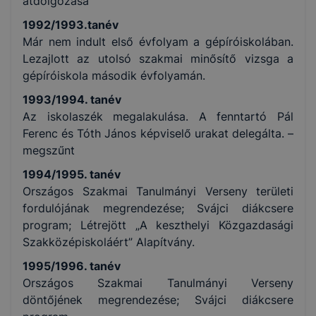
átdolgozása
1992/1993.tanév
Már nem indult első évfolyam a gépíróiskolában.
Lezajlott az utolsó szakmai minősítő vizsga a
gépíróiskola második évfolyamán.
1993/1994. tanév
Az iskolaszék megalakulása. A fenntartó Pál
Ferenc és Tóth János képviselő urakat delegálta. –
megszűnt
1994/1995. tanév
Országos Szakmai Tanulmányi Verseny területi
fordulójának megrendezése; Svájci diákcsere
program; Létrejött „A keszthelyi Közgazdasági
Szakközépiskoláért” Alapítvány.
1995/1996. tanév
Országos Szakmai Tanulmányi Verseny
döntőjének megrendezése; Svájci diákcsere