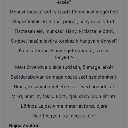
érzés?
Mennyi tudás áradt, s izzott föl mennyi megértés?
Megszámlálni ki tudná, polgár, hány nevelődött,
Tisztesen élő, munkás? Hány, ki tisztel elődöt,
S népe, hazája javára törekszik hangya erénnyel?
És a katedrán! Hány égette magát, s neve
fénylett?
Mert örvendve diákja tudásán, önmaga lelkét
Szétdarabolván önmaga osztá szét szeletenként!
Nincs, ki számba vehetné sok éved hozadékát
Mind, amit itt, falaid közt, ifjak szép hada élt át!”
Lőrincz Lajos: Alma mater évfordulójára
Hadd legyen így még sokáig!
Bajna Zsoltné