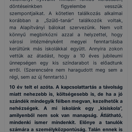
döntéseinkben figyelembe vesszük
szempontjaikat. A kötetlen találkozás alkalmai
korábban a „Szülő-tanár” találkozók voltak,
ma Alapítványi bálokat szervezünk. Nem volt
könnyű megbirkózni azzal a helyzettel, hogy
városi intézményként megyei fenntartásba
kerültünk más iskolákkal együtt. Annyira zokon
vettük az átadást, hogy a 10 éves jubileumi
ünnepségen egy kis színdarabot is előadtunk
erről. (Szerencsére nem haragudott meg sem a
régi, sem az új fenntartó.)
10 év telt el azóta. A kapcsolattartás a távolság
miatt nehezebb is, költségesebb is, de ha a jó
szándék mindegyik félben megvan, kezelhetők a
nehézségek. A mi iskolánk egy „kisiskola”,
amilyenből nem sok van manapság. Átlátható,
mindenki ismer mindenkit. Előnye a tanulók
számára a személyközpontúság. Talán ennek is