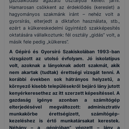
gazdálkodási ágazatú osztályba kellett járni.
Hamarosan csökkent az érdeklődés (kereslet) a
hagyományos szakmánk iránt – nehéz volt a
gyorsírás, elterjedt a diktafon használata, stb.,
ezért a külkereskedelmi ügyintéző szakképesítés
oktatására vállalkoztunk: fél osztály „gidás” volt, a
másik fele pedig „külkeres”.
A Gépíró és Gyorsíró Szakiskolában 1993-ban
vizsgázott az utolsó évfolyam. Jó iskolatípus
volt, azoknak a lányoknak adott szakmát, akik
nem akartak (tudtak) érettségi vizsgát tenni. A
korábbi években sok hátrányos helyzetű, a
környező kisebb településekről bejáró lány jutott
kenyérkeresethez az itt szerzett képesítéssel. A
gazdaság igénye azonban a számítógép
elterjedésével megváltozott: adminisztratív
munkakörbe érettségizett, számítógép-
kezeléshez is értő munkatársakat kerestek.
Néhány – a „gépíróban” végzett – lány a