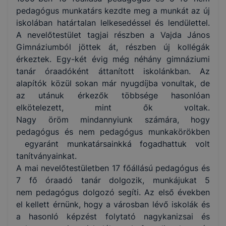
pedagógus munkatárs kezdte meg a munkát az új
iskolában határtalan lelkesedéssel és lendülettel.
A nevelőtestület tagjai részben a Vajda János
Gimnáziumból jöttek át, részben új kollégák
érkeztek. Egy-két évig még néhány gimnáziumi
tanár óraadóként áttanított iskolánkban. Az
alapítók közül sokan már nyugdíjba vonultak, de
az utánuk érkezők többsége hasonlóan
elkötelezett, mint ők voltak.
Nagy öröm mindannyiunk számára, hogy
pedagógus és nem pedagógus munkakörökben
egyaránt munkatársainkká fogadhattuk volt
tanítványainkat.
A mai nevelőtestületben 17 főállású pedagógus és
7 fő óraadó tanár dolgozik, munkájukat 5
nem pedagógus dolgozó segíti. Az első években
el kellett érnünk, hogy a városban lévő iskolák és
a hasonló képzést folytató nagykanizsai és