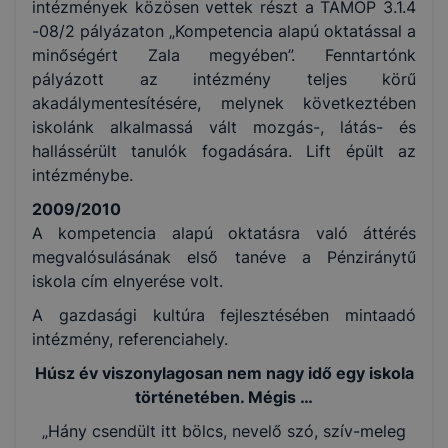
intézmények közösen vettek részt a TÁMOP 3.1.4
-08/2 pályázaton „Kompetencia alapú oktatással a
minőségért Zala megyében”. Fenntartónk
pályázott az intézmény teljes körű
akadálymentesítésére, melynek következtében
iskolánk alkalmassá vált mozgás-, látás- és
hallássérült tanulók fogadására. Lift épült az
intézménybe.
2009/2010
A kompetencia alapú oktatásra való áttérés
megvalósulásának első tanéve a Pénziránytű
iskola cím elnyerése volt.
A gazdasági kultúra fejlesztésében mintaadó
intézmény, referenciahely.
Húsz év viszonylagosan nem nagy idő egy iskola
történetében. Mégis …
„Hány csendült itt bölcs, nevelő szó, szív-meleg