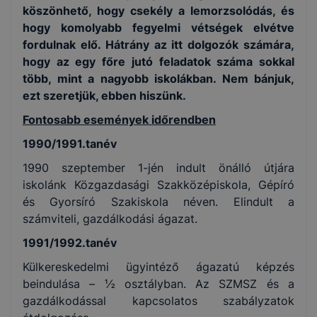
köszönhető, hogy csekély a lemorzsolódás, és
hogy komolyabb fegyelmi vétségek elvétve
fordulnak elő. Hátrány az itt dolgozók számára,
hogy az egy főre jutó feladatok száma sokkal
több, mint a nagyobb iskolákban. Nem bánjuk,
ezt szeretjük, ebben hiszünk.
Fontosabb események időrendben
1990/1991.tanév
1990 szeptember 1-jén indult önálló útjára
iskolánk Közgazdasági Szakközépiskola, Gépíró
és Gyorsíró Szakiskola néven. Elindult a
számviteli, gazdálkodási ágazat.
1991/1992.tanév
Külkereskedelmi ügyintéző ágazatú képzés
beindulása – ½ osztályban. Az SZMSZ és a
gazdálkodással kapcsolatos szabályzatok