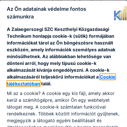
zalaegerszegi iskolák befogadjanak és
elfogadjanak bennünket. Dicsérő szóval
Az Ön adatainak védelme fontos
mondhatom, hogy nyitottan és segítőkészen
számunkra
fordultak felénk, átsegítve bennünket a
kezdeti nehézségeken. Kezdettől fogva kiemelt
A Zalaegerszegi SZC Keszthelyi Közgazdasági
figyelmet szenteltünk a hagyományok
Technikum honlapja cookie-k (sütik) formájában
kialakításának, majd ápolásának. Mindig
információkat tárol az Ön böngészésre használt
méltósággal és kellő
eszközén, amely információk személyes adatnak
ünnepélyességgel emlékeztünk meg nemzeti
minősülhetnek. Az alábbiakban lehetősége van
ünnepeinkről. A Közgáz hét – benne az elsősök
dönteni arról, hogy mely típusú cookie-k
avatása –, Közgáz kupa, szalagavató és ballagás,
alkalmazását kívánja engedélyezni. A cookie-k
gólyaavató és farsangi bulik (akkoriban
alkalmazásáról teljeskörű információkat a
Cookie
más iskolákban nem nagyon tartottak már táncos
tájékoztatóban
talál.
rendezvényeket tanári felügyelet mellett),
Mi az a cookie? A cookie egy kis fájl, amely akkor
fordított nap alkalmasak voltak a belső iskolai
kerül a számítógépre, amikor Ön egy webhelyet
közösség formálására, és
látogat meg. A cookie-k számtalan funkcióval
mindig szeretettel fogadtunk vendégeket más
rendelkeznek. Többek között információt gyűjtenek,
intézményekből is. Az iskolai közösség
megjegyzik a látogató egyéni beállításait és
összetartozását egyenruhával is szerettük