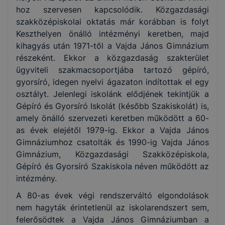
hoz szervesen kapcsolódik. Közgazdasági
szakközépiskolai oktatás már korábban is folyt
Keszthelyen önálló intézményi keretben, majd
kihagyás után 1971-től a Vajda János Gimnázium
részeként. Ekkor a közgazdaság szakterület
ügyviteli szakmacsoportjába tartozó gépíró,
gyorsíró, idegen nyelvi ágazaton indítottak el egy
osztályt. Jelenlegi iskolánk elődjének tekintjük a
Gépíró és Gyorsíró Iskolát (később Szakiskolát) is,
amely önálló szervezeti keretben működött a 60-
as évek elejétől 1979-ig. Ekkor a Vajda János
Gimnáziumhoz csatolták és 1990-ig Vajda János
Gimnázium, Közgazdasági Szakközépiskola,
Gépíró és Gyorsíró Szakiskola néven működött az
intézmény.
A 80-as évek végi rendszerváltó elgondolások
nem hagyták érintetlenül az iskolarendszert sem,
felerősödtek a Vajda János Gimnáziumban a