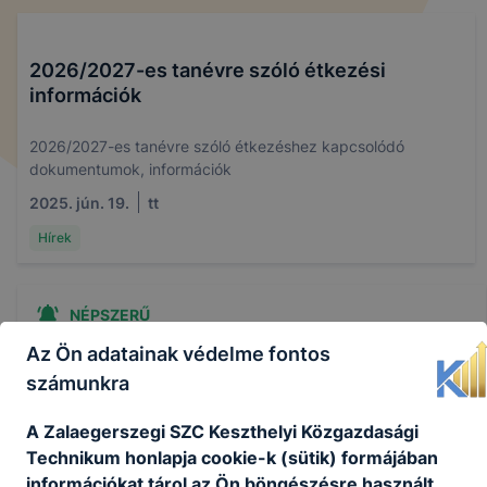
2026/2027-es tanévre szóló étkezési
információk
2026/2027-es tanévre szóló étkezéshez kapcsolódó
dokumentumok, információk
2025. jún. 19.
tt
Hírek
NÉPSZERŰ
Az Ön adatainak védelme fontos
számunkra
A Zalaegerszegi SZC Keszthelyi Közgazdasági
Technikum honlapja cookie-k (sütik) formájában
információkat tárol az Ön böngészésre használt