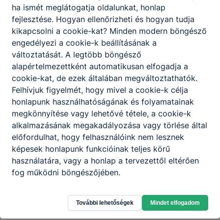
ha ismét meglátogatja oldalunkat, honlap
Tájékoztató gázszünetről
fejlesztése. Hogyan ellenőrizheti és hogyan tudja
2023. febr. 8.
tt
kikapcsolni a cookie-kat? Minden modern böngésző
engedélyezi a cookie-k beállításának a
Hírek
változtatását. A legtöbb böngésző
alapértelmezettként automatikusan elfogadja a
cookie-kat, de ezek általában megváltoztathatók.
1
Felhívjuk figyelmét, hogy mivel a cookie-k célja
honlapunk használhatóságának és folyamatainak
megkönnyítése vagy lehetővé tétele, a cookie-k
alkalmazásának megakadályozása vagy törlése által
előfordulhat, hogy felhasználóink nem lesznek
képesek honlapunk funkcióinak teljes körű
Partnereink
használatára, vagy a honlap a tervezettől eltérően
fog működni böngészőjében.
További lehetőségek
Mindet elfogadom