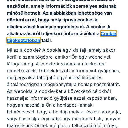
eszközén, amely információk személyes adatnak
2026/2027-es tanévre szóló étkezési információk
minősülhetnek. Az alábbiakban lehetősége van
dönteni arról, hogy mely típusú cookie-k
2026/2027-es tanévre szóló étkezéshez kapcsolódó
alkalmazását kívánja engedélyezni. A cookie-k
dokumentumok, információk
alkalmazásáról teljeskörű információkat a
Cookie
2025. jún. 19.
tt
tájékoztatóban
talál.
Mi az a cookie? A cookie egy kis fájl, amely akkor
kerül a számítógépre, amikor Ön egy webhelyet
látogat meg. A cookie-k számtalan funkcióval
rendelkeznek. Többek között információt gyűjtenek,
Végleges felvételi jegyzék 2023/2024
megjegyzik a látogató egyéni beállításait és
általánosságban megkönnyítik a honlap használatát.
Végleges felvételi jegyzék 2023/2024
Az weboldal a cookie-kat a következő célokból
2023. ápr. 21.
KKT
használja: információ gyűjtése azzal kapcsolatban,
hogyan használja Ön a honlapot -annak
felmérésével, hogy a honlap melyik részeit látogatja,
vagy használja leginkább, így megtudhatjuk, hogyan
Tájékoztató gázszünetről
biztosítsunk Önnek még jobb felhasználói élményt,