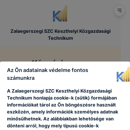
Zalaegerszegi SZC Keszthelyi Közgazdasági
Technikum
Képzési program
Az Ön adatainak védelme fontos
számunkra
/
/
Főoldal
Szakmai dokumentumok
Képzési program
A Zalaegerszegi SZC Keszthelyi Közgazdasági
Technikum honlapja cookie-k (sütik) formájában
információkat tárol az Ön böngészésre használt
A ZSZC Keszthelyi Közgazdasági Technikum
eszközén, amely információk személyes adatnak
Képzési Programja
minősülhetnek. Az alábbiakban lehetősége van
dönteni arról, hogy mely típusú cookie-k