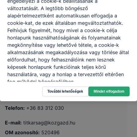
engedélyezi a cookie-k beállításának a
változtatását. A legtöbb böngésző
alapértelmezettként automatikusan elfogadja a
cookie-kat, de ezek általában megváltoztathatók.
Felhívjuk figyelmét, hogy mivel a cookie-k célja
honlapunk használhatóságának és folyamatainak
megkönnyítése vagy lehetővé tétele, a cookie-k
alkalmazásának megakadályozása vagy törlése által
Zalaegerszegi SZC Keszthelyi
előfordulhat, hogy felhasználóink nem lesznek
Közgazdasági Technikum
képesek honlapunk funkcióinak teljes körű
használatára, vagy a honlap a tervezettől eltérően
8360 Keszthely, Rózsa u. 12.
fog működni böngészőjében.
További lehetőségek
Mindet elfogadom
CLASSROOM
KRÉTA
Telefon:
+36 83 312 030
E-mail:
titkarsag@kozgazd.hu
OM azonosító:
520496