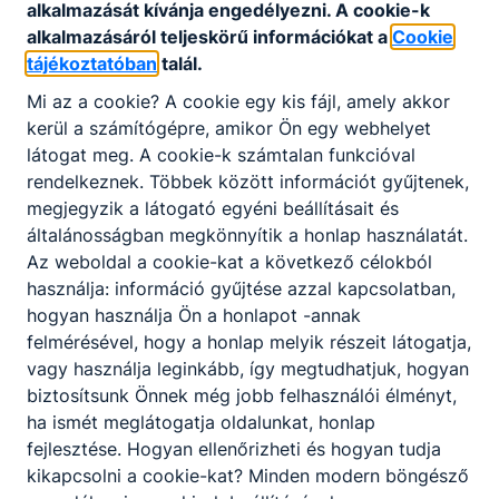
alkalmazását kívánja engedélyezni. A cookie-k
alkalmazásáról teljeskörű információkat a
Cookie
tájékoztatóban
talál.
Mi az a cookie? A cookie egy kis fájl, amely akkor
kerül a számítógépre, amikor Ön egy webhelyet
Partnereink
látogat meg. A cookie-k számtalan funkcióval
rendelkeznek. Többek között információt gyűjtenek,
megjegyzik a látogató egyéni beállításait és
általánosságban megkönnyítik a honlap használatát.
Az weboldal a cookie-kat a következő célokból
használja: információ gyűjtése azzal kapcsolatban,
hogyan használja Ön a honlapot -annak
felmérésével, hogy a honlap melyik részeit látogatja,
vagy használja leginkább, így megtudhatjuk, hogyan
biztosítsunk Önnek még jobb felhasználói élményt,
ha ismét meglátogatja oldalunkat, honlap
fejlesztése. Hogyan ellenőrizheti és hogyan tudja
kikapcsolni a cookie-kat? Minden modern böngésző